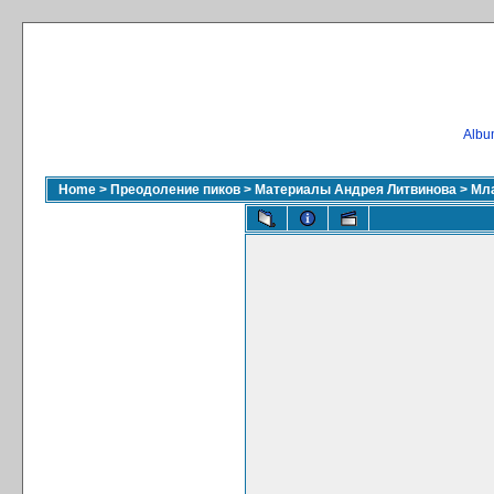
Album
Home
>
Преодоление пиков
>
Материалы Андрея Литвинова
>
Мла