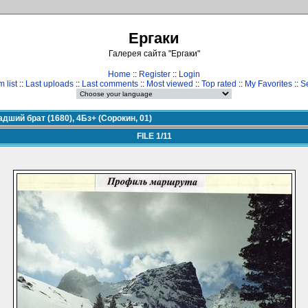
Ергаки
Галерея сайта "Ергаки"
Home
::
Register
::
Login
 list
::
Last uploads
::
Last comments
::
Most viewed
::
Top rated
::
My Favorites
::
S
дший брат (1680), 4Бз+ (Сорокин, 01)
FILE 1/11