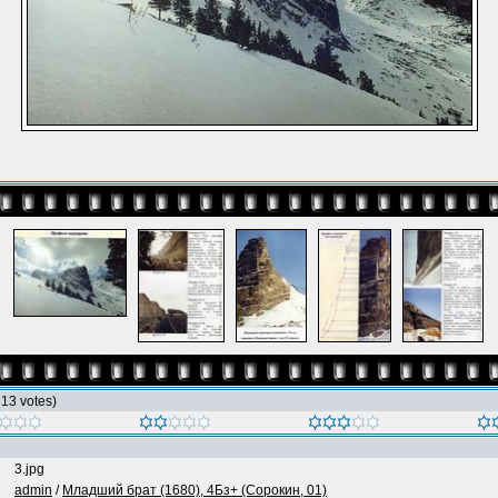
h 13 votes)
3.jpg
admin
/
Младший брат (1680), 4Бз+ (Сорокин, 01)